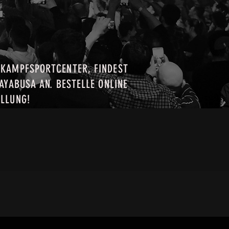
 KAMPFSPORTCENTER, FINDEST
AYABUSA AN. BESTELLE ONLINE
ELLUNG!