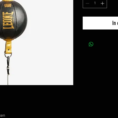
In
xen