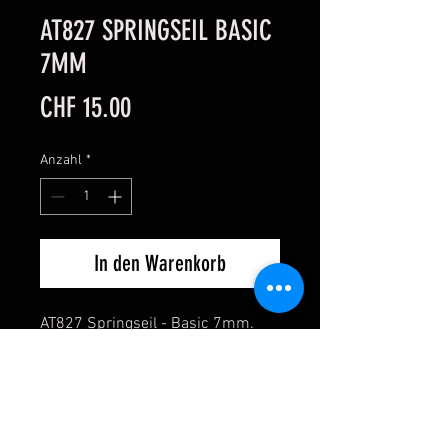
AT827 SPRINGSEIL BASIC
7MM
Preis
CHF 15.00
Anzahl
*
In den Warenkorb
AT827 Springseil - Basic 7mm. 
Leicht und praktisch
Durchmesser: 7 mm
Länge: 265 cm
Gewicht: 170 gr