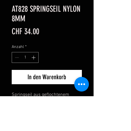
AT828 SPRINGSEIL NYLON
8MM
Preis
CHF 34.00
Anzahl
*
In den Warenkorb
Springseil aus geflochtenem 
Stahlseil mit Nylon Ummantelung, 
Kunststoff Griffe und 
Stahlkugellager.
Farbe: Transparent