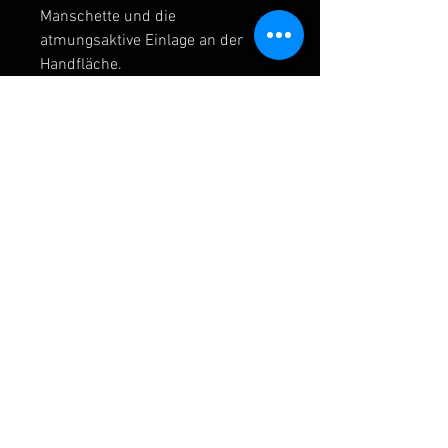
Manschette und die
atmungsaktive Einlage an der
Handfläche.
Die dekorativen Elemente sind von
der Figur des Legionärs des
antiken Roms inspiriert, aber die
Unterschrift von Alessio macht es
zu einem einzigartigen und
unnachahmlichen Einzelstück.
10ozM Für kleine Hände
Verschluss: Klettverschluss
Disziplinen: Boxe, Kickboxen, Muay
Thai
Geschlecht: Unisex
Handschuhrückenmaterial: Bufalo
Leder